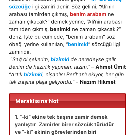
sözcüğe
ilgi zamiri denir. Söz gelimi, “Ali’nin
arabası tamirden çıkmış,
benim arabam
ne
zaman çıkacak?” demek yerine, “Ali’nin arabası
tamirden çıkmış,
benimki
ne zaman çıkacak.?”
deriz. İşte bu cümlede, “benim arabam” söz
öbeği yerine kullanılan, “
benimki
” sözcüğü ilgi
zamiridir.
“
Sağ ol şekerim,
bizimki
de neredeyse gelir.
Benim de hazırlık yapmam lazım.” –
Ahmet Ümit
“
Artık
bizimki
, nişanlısı Perihan’ı ekiyor, her gün
tek başına plaja geliyordu.” –
Nazım Hikmet
Meraklısına Not
1.
“
-ki” ekine tek başına zamir demek
yanlıştır
.
Zamirler birer sözcük türüdür
ve “-ki” ekinin görevlerinden biri