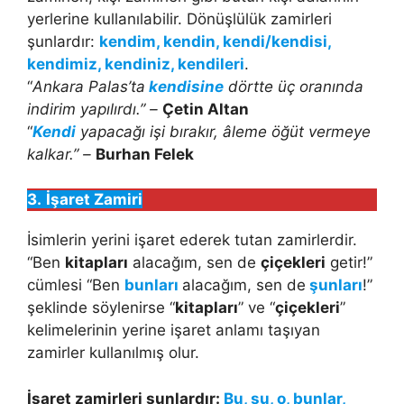
yerlerine kullanılabilir. Dönüşlülük zamirleri
şunlardır:
kendim, kendin, kendi/kendisi,
kendimiz, kendiniz, kendileri
.
“
Ankara Palas’ta
kendisine
dörtte üç oranında
indirim yapılırdı.” –
Çetin Altan
“
Kendi
yapacağı işi bırakır, âleme öğüt vermeye
kalkar.” –
Burhan Felek
3.
İşaret Zamiri
İsimlerin yerini işaret ederek tutan zamirlerdir.
“Ben
kitapları
alacağım, sen de
çiçekleri
getir!”
cümlesi “Ben
bunları
alacağım, sen de
şunları
!”
şeklinde söylenirse “
kitapları
” ve “
çiçekleri
”
kelimelerinin yerine işaret anlamı taşıyan
zamirler kullanılmış olur.
İşaret zamirleri şunlardır:
Bu, şu, o, bunlar,