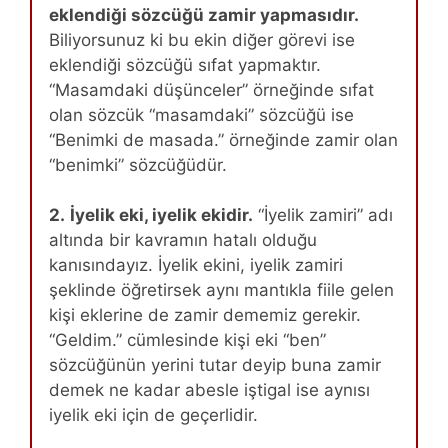
eklendiği sözcüğü zamir yapmasıdır.
Biliyorsunuz ki bu ekin diğer görevi ise
eklendiği sözcüğü sıfat yapmaktır.
“Masamdaki düşünceler” örneğinde sıfat
olan sözcük “masamdaki” sözcüğü ise
“Benimki de masada.” örneğinde zamir olan
“benimki” sözcüğüdür.
2.
İyelik eki, iyelik ekidir.
“İyelik zamiri” adı
altında bir kavramın hatalı olduğu
kanısındayız. İyelik ekini, iyelik zamiri
şeklinde öğretirsek aynı mantıkla fiile gelen
kişi eklerine de zamir dememiz gerekir.
“Geldim.” cümlesinde kişi eki “ben”
sözcüğünün yerini tutar deyip buna zamir
demek ne kadar abesle iştigal ise aynısı
iyelik eki için de geçerlidir.