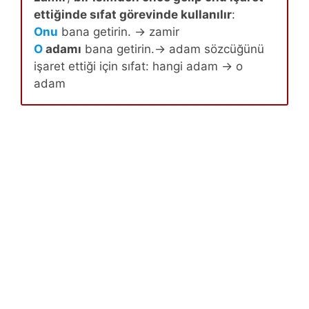
ettiğinde sıfat görevinde kullanılır
:
Onu
bana getirin. → zamir
O
adamı
bana getirin.→ adam sözcüğünü
işaret ettiği için sıfat: hangi adam → o
adam