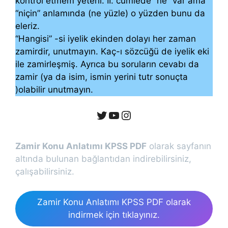
kontrol etmem yeterli. II. cümlede “ne” var ama
“niçin” anlamında (ne yüzle) o yüzden bunu da
eleriz.
“Hangisi” -si iyelik ekinden dolayı her zaman
zamirdir, unutmayın. Kaç-ı sözcüğü de iyelik eki
ile zamirleşmiş. Ayrıca bu soruların cevabı da
zamir (ya da isim, ismin yerini tutr sonuçta
)olabilir unutmayın.
Twitter
YouTube
Instagram
Zamir Konu Anlatımı KPSS PDF
olarak sayfanın
altında bulunan bağlantıdan indirebilirsiniz,
çalışabilirsiniz.
Zamir Konu Anlatımı KPSS PDF olarak
indirmek için tıklayınız.