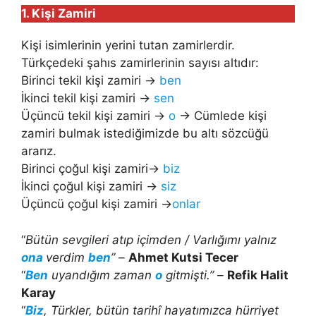
1. Kişi Zamiri
Kişi isimlerinin yerini tutan zamirlerdir.
Türkçedeki şahıs zamirlerinin sayısı altıdır:
Birinci tekil kişi zamiri →
ben
İkinci tekil kişi zamiri →
sen
Üçüncü tekil kişi zamiri →
o
→ Cümlede kişi
zamiri bulmak istediğimizde bu altı sözcüğü
ararız.
Birinci çoğul kişi zamiri→
biz
İkinci çoğul kişi zamiri →
siz
Üçüncü çoğul kişi zamiri →
onlar
“
Bütün sevgileri atıp içimden / Varlığımı yalnız
ona
verdim
ben
” –
Ahmet Kutsi Tecer
“
Ben
uyandığım zaman
o
gitmişti.” –
Refik Halit
Karay
“
Biz
, Türkler, bütün tarihî hayatımızca hürriyet