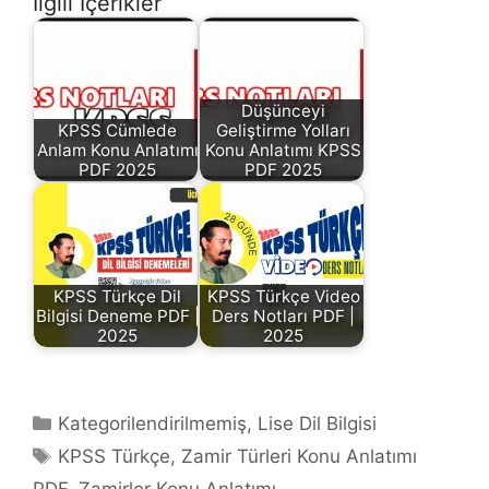
İlgili İçerikler
Düşünceyi
KPSS Cümlede
Geliştirme Yolları
Anlam Konu Anlatımı
Konu Anlatımı KPSS
PDF 2025
PDF 2025
KPSS Türkçe Dil
KPSS Türkçe Video
Bilgisi Deneme PDF |
Ders Notları PDF |
2025
2025
Kategoriler
Kategorilendirilmemiş
,
Lise Dil Bilgisi
Etiketler
KPSS Türkçe
,
Zamir Türleri Konu Anlatımı