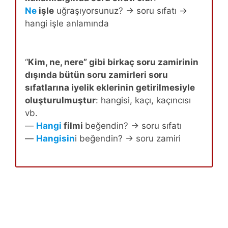
Ne
işle
uğraşıyorsunuz? → soru sıfatı →
hangi işle anlamında
“
Kim, ne, nere” gibi birkaç soru zamirinin
dışında bütün soru zamirleri soru
sıfatlarına iyelik eklerinin getirilmesiyle
oluşturulmuştur
: hangisi, kaçı, kaçıncısı
vb.
—
Hangi
filmi
beğendin? → soru sıfatı
—
Hangisin
i beğendin? → soru zamiri