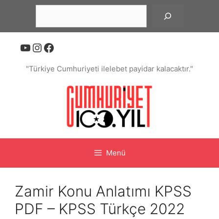
İçeriğe
Ara
atla
YouTube
Instagram
Facebook
"Türkiye Cumhuriyeti ilelebet payidar kalacaktır."
Menü
Zamir Konu Anlatımı KPSS
PDF – KPSS Türkçe 2022