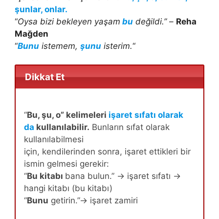
şunlar, onlar.
“
Oysa bizi bekleyen yaşam
bu
değildi.” –
Reha
Mağden
“
Bunu
istemem,
şunu
isterim.
“
Dikkat Et
“
Bu, şu, o” kelimeleri
işaret sıfatı olarak
da
kullanılabilir.
Bunların sıfat olarak
kullanılabilmesi
için, kendilerinden sonra, işaret ettikleri bir
ismin gelmesi gerekir:
“
Bu kitabı
bana bulun.” → işaret sıfatı →
hangi kitabı (bu kitabı)
“
Bunu
getirin.”→ işaret zamiri