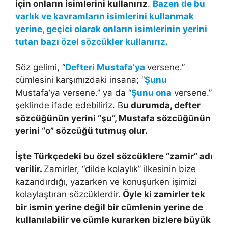
için onların isimlerini kullanırız
.
Bazen de bu
varlık ve kavramların isimlerini kullanmak
yerine, geçici olarak onların isimlerinin yerini
tutan bazı özel sözcükler kullanırız.
Söz gelimi, “
Defteri Mustafa’ya
versene.”
cümlesini karşımızdaki insana; “
Şunu
Mustafa’ya versene.” ya da “
Şunu
ona
versene.”
şeklinde ifade edebiliriz. B
u durumda, defter
sözcüğünün yerini “şu”, Mustafa sözcüğünün
yerini “o” sözcüğü tutmuş olur.
İşte Türkçedeki bu özel sözcüklere “zamir” adı
verilir.
Zamirler, “dilde kolaylık” ilkesinin bize
kazandırdığı, yazarken ve konuşurken işimizi
kolaylaştıran sözcüklerdir.
Öyle ki zamirler tek
bir ismin yerine değil bir cümlenin yerine de
kullanılabilir ve cümle kurarken bizlere büyük