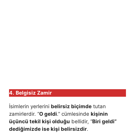
4.
Belgisiz Zamir
İsimlerin yerlerini
belirsiz biçimde
tutan
zamirlerdir. “
O geldi
.” cümlesinde
kişinin
üçüncü tekil kişi olduğu
bellidir, “
Biri geldi”
dediğimizde ise kişi belirsizdir
.