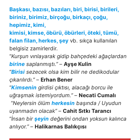
Başkası, bazısı, bazıları, biri, birisi, birileri,
biriniz, birimiz, birçoğu, birkaçı, çoğu,
hepimiz, kimi,
kimisi, kimse, öbürü, öbürleri, öteki, tümü,
falan filan, herkes, şey
vb. sıkça kullanılan
belgisiz zamirlerdir.
“
Kurşun vınlayarak gidip bahçedeki ağaçlardan
birine
saplanmıştı.” –
Ayşe Kulin
“
Birisi
sezecek olsa kim bilir ne dedikodular
çıkarılırdı.” –
Erhan Bener
“
Kimsenin
girdisi çıktısı, alacağı borcu ile
uğraşmak istemiyordum.” –
Necati Cumalı
“
Neylersin ölüm
herkesin
başında / Uyudun
uyanmadın olacak” –
Cahit Sıtkı Tarancı
“
İnsan bir
şeyin
değerini ondan yoksun kalınca
anlıyor.” –
Halikarnas Balıkçısı