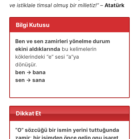
ve istiklale timsal olmuş bir milletiz!” –
Atatürk
Bilgi Kutusu
Ben ve sen zamirleri yönelme durum
ekini aldıklarında
bu kelimelerin
köklerindeki “e” sesi “a”ya
dönüşür.
ben → bana
sen → sana
Dikkat Et
“O” sözcüğü bir ismin yerini tuttuğunda
zamir
;
bir isimden önce gelip onu işaret