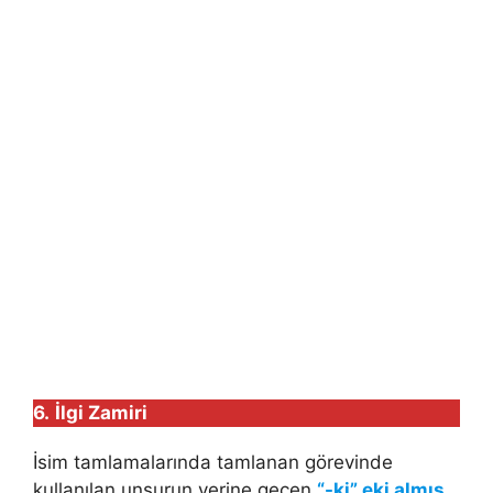
6.
İlgi Zamiri
İsim tamlamalarında tamlanan görevinde
kullanılan unsurun yerine geçen
“-ki” eki almış