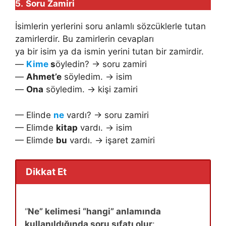
5.
Soru Zamiri
İsimlerin yerlerini soru anlamlı sözcüklerle tutan
zamirlerdir. Bu zamirlerin cevapları
ya bir isim ya da ismin yerini tutan bir zamirdir.
—
Kime
s
öyledin? → soru zamiri
—
Ahmet’e
söyledim. → isim
—
Ona
söyledim. → kişi zamiri
— Elinde
ne
vardı? → soru zamiri
— Elimde
kitap
vardı. → isim
— Elimde
bu
vardı. → işaret zamiri
Dikkat Et
“
Ne” kelimesi “hangi” anlamında
kullanıldığında soru sıfatı olur
: