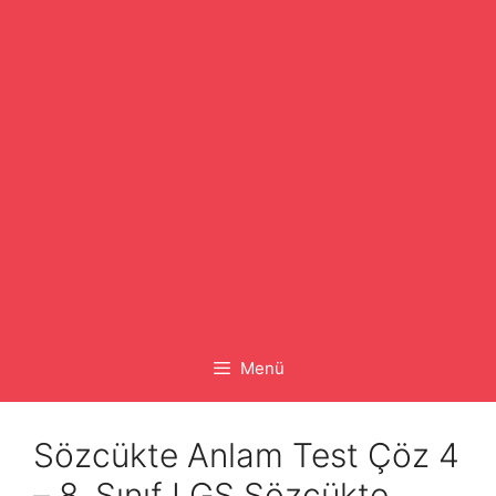
Menü
Sözcükte Anlam Test Çöz 4
– 8. Sınıf LGS Sözcükte