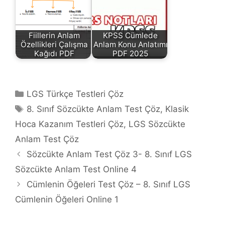
Fiillerin Anlam
KPSS Cümlede
Özellikleri Çalışma
Anlam Konu Anlatımı
Kağıdı PDF
PDF 2025
Kategoriler
LGS Türkçe Testleri Çöz
Etiketler
8. Sınıf Sözcükte Anlam Test Çöz
,
Klasik
Hoca Kazanım Testleri Çöz
,
LGS Sözcükte
Anlam Test Çöz
Sözcükte Anlam Test Çöz 3- 8. Sınıf LGS
Sözcükte Anlam Test Online 4
Cümlenin Öğeleri Test Çöz – 8. Sınıf LGS
Cümlenin Öğeleri Online 1