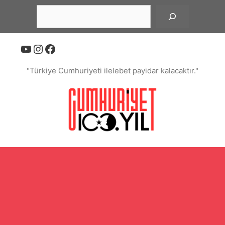
İçeriğe
Ara
atla
YouTube
Instagram
Facebook
"Türkiye Cumhuriyeti ilelebet payidar kalacaktır."