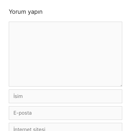
Yorum yapın
Yorum
İsim
E-
posta
İnternet