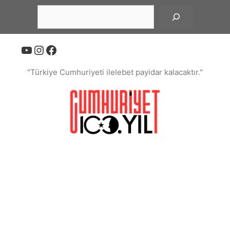
İçeriğe
Ara
atla
YouTube
Instagram
Facebook
"Türkiye Cumhuriyeti ilelebet payidar kalacaktır."