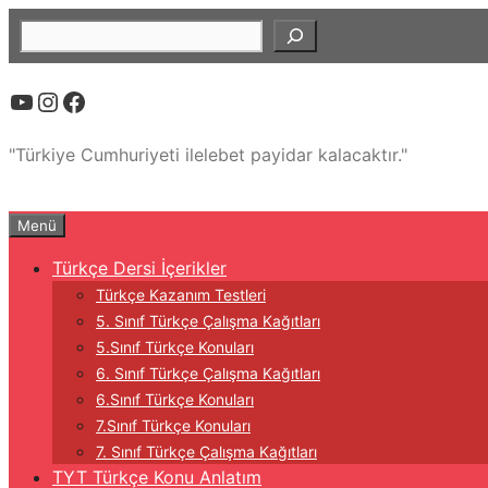
İçeriğe
Ara
atla
YouTube
Instagram
Facebook
"Türkiye Cumhuriyeti ilelebet payidar kalacaktır."
Menü
Türkçe Dersi İçerikler
Türkçe Kazanım Testleri
5. Sınıf Türkçe Çalışma Kağıtları
5.Sınıf Türkçe Konuları
6. Sınıf Türkçe Çalışma Kağıtları
6.Sınıf Türkçe Konuları
7.Sınıf Türkçe Konuları
7. Sınıf Türkçe Çalışma Kağıtları
TYT Türkçe Konu Anlatım