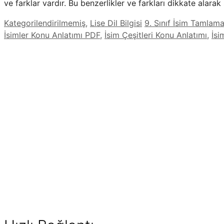
ve farklar vardır. Bu benzerlikler ve farkları dikkate alarak
Kategoriler
Etiketler
Kategorilendirilmemiş
,
Lise Dil Bilgisi
9. Sınıf İsim Tamlam
İsimler Konu Anlatımı PDF
,
İsim Çeşitleri Konu Anlatımı
,
İsi