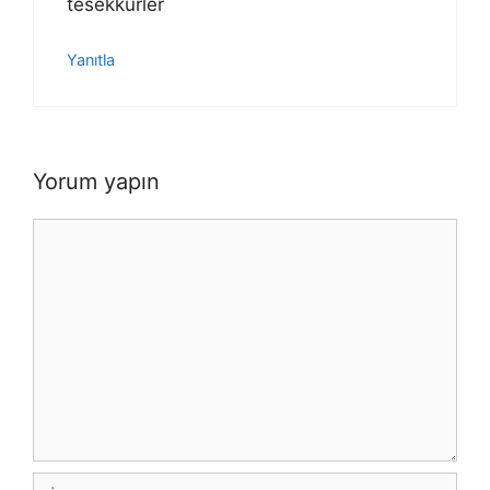
tesekkürler
Yanıtla
Yorum yapın
Yorum
İsim