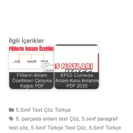
İlgili İçerikler
Fiillerin Anlam
KPSS Cümlede
Özellikleri Çalışma
Anlam Konu Anlatımı
Kağıdı PDF
PDF 2025
Kategoriler
5.Sınıf Test Çöz Türkçe
Etiketler
5. parçada anlam test Çöz
,
5.sınıf paragraf
test çöz
,
5.Sınıf Türkçe Test Çöz
,
5.Sınıf Türkçe