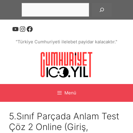
İçeriğe
Ara
atla
YouTube
Instagram
Facebook
"Türkiye Cumhuriyeti ilelebet payidar kalacaktır."
Menü
5.Sınıf Parçada Anlam Test
Çöz 2 Online (Giriş,