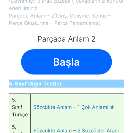
(Çevrim içi) olarak çözebilir, cevaplarınızı kontrol
edebilirsiniz.
Parçada Anlam – 2(Giriş, Gelişme, Sonuç –
Parça Oluşturma – Parça Tamamlama)
Parçada Anlam 2
Başla
5. Sınıf
Diğer Testler
5.
Sınıf
Sözcükte Anlam – 1 Çok Anlamlılık
Türkçe
5.
Sözcükte Anlam – 2 Sözcükler Arası