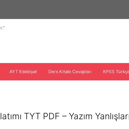
r."
AYT Edebiyat
Ders Kitabı Cevapları
KPSS Türkçe
latımı TYT PDF – Yazım Yanlışlar