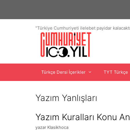
İçeriğe
atla
"Türkiye Cumhuriyeti ilelebet payidar kalacaktı
Türkçe Dersi İçerikler
TYT Türkçe
Yazım Yanlışları
Yazım Kuralları Konu An
yazar
Klasikhoca