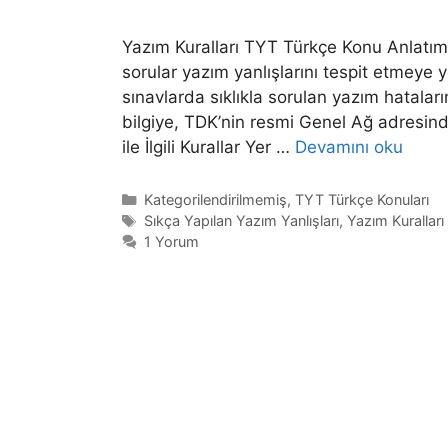
Yazım Kuralları TYT Türkçe Konu Anlatımı 
sorular yazım yanlışlarını tespit etmeye y
sınavlarda sıklıkla sorulan yazım hatalar
bilgiye, TDK’nin resmi Genel Ağ adresinden
ile İlgili Kurallar Yer …
Devamını oku
Kategoriler
Kategorilendirilmemiş
,
TYT Türkçe Konuları
Etiketler
Sıkça Yapılan Yazım Yanlışları
,
Yazım Kurallar
1 Yorum