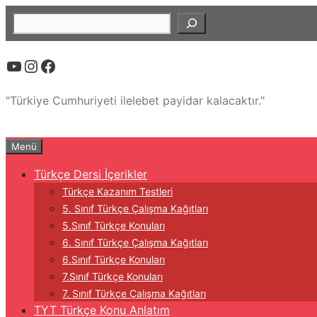
İçeriğe
Ara
atla
YouTube
Instagram
Facebook
"Türkiye Cumhuriyeti ilelebet payidar kalacaktır."
Menü
Türkçe Dersi İçerikler
Türkçe Kazanım Testleri
5. Sınıf Türkçe Çalışma Kağıtları
5.Sınıf Türkçe Konuları
6. Sınıf Türkçe Çalışma Kağıtları
6.Sınıf Türkçe Konuları
7.Sınıf Türkçe Konuları
7. Sınıf Türkçe Çalışma Kağıtları
TYT Türkçe Konu Anlatım