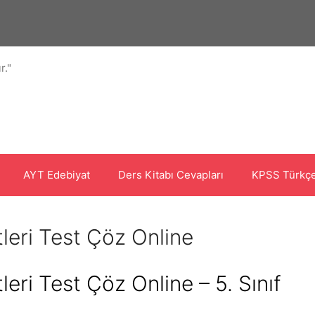
r."
AYT Edebiyat
Ders Kitabı Cevapları
KPSS Türkçe
tleri Test Çöz Online
leri Test Çöz Online – 5. Sınıf