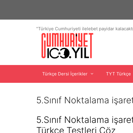
İçeriğe
atla
"Türkiye Cumhuriyeti ilelebet payidar kalacaktı
Türkçe Dersi İçerikler
TYT Türkçe
5.Sınıf Noktalama işare
5.Sınıf Noktalama işaret
Türkçe Testleri Çöz