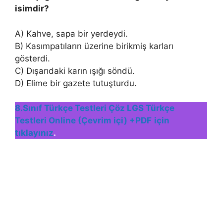
isimdir?
A) Kahve, sapa bir yerdeydi.
B) Kasımpatıların üzerine birikmiş karları
gösterdi.
C) Dışarıdaki karın ışığı söndü.
D) Elime bir gazete tutuşturdu.
8.Sınıf Türkçe Testleri Çöz LGS Türkçe
Testleri Online (Çevrim içi) +PDF
için
tıklayınız
.