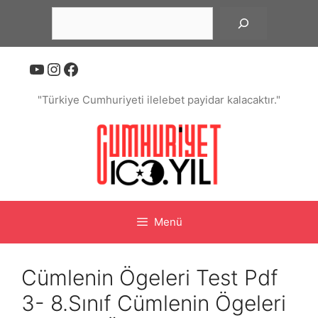
İçeriğe
Ara
atla
YouTube
Instagram
Facebook
"Türkiye Cumhuriyeti ilelebet payidar kalacaktır."
Menü
Cümlenin Ögeleri Test Pdf
3- 8.Sınıf Cümlenin Ögeleri