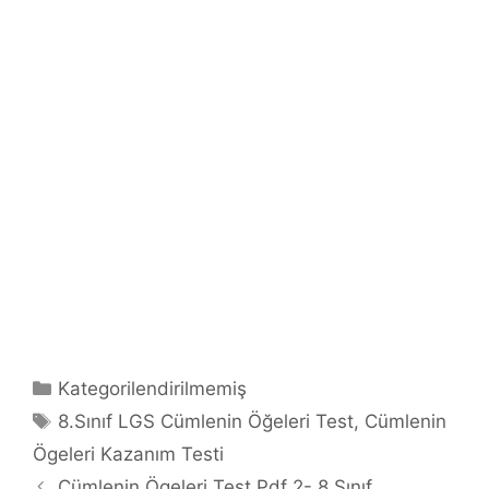
Kategoriler
Kategorilendirilmemiş
Etiketler
8.Sınıf LGS Cümlenin Öğeleri Test
,
Cümlenin
Ögeleri Kazanım Testi
Cümlenin Ögeleri Test Pdf 2- 8.Sınıf