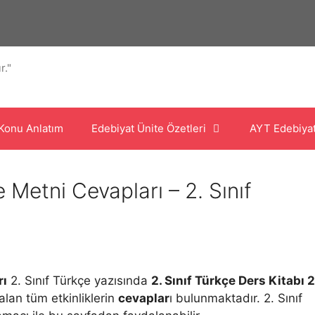
r."
Konu Anlatım
Edebiyat Ünite Özetleri
AYT Edebiya
Metni Cevapları – 2. Sınıf
rı
2. Sınıf Türkçe yazısında
2. Sınıf Türkçe Ders Kitabı 2
 alan tüm etkinliklerin
cevaplar
ı bulunmaktadır. 2. Sınıf