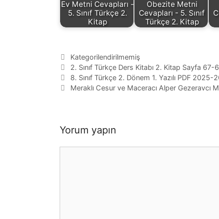
Ev Metni Cevapları -
Obezite Metni
5. Sınıf Türkçe 2.
Cevapları - 5. Sınıf
C
Kitap
Türkçe 2. Kitap
Kategoriler
Kategorilendirilmemiş
Etiketler
2. Sınıf Türkçe Ders Kitabı 2. Kitap Sayfa 6
8. Sınıf Türkçe 2. Dönem 1. Yazılı PDF 2025-
Meraklı Cesur ve Maceracı Alper Gezeravcı Met
Yorum yapın
Yorum