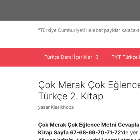
İçeriğe
atla
"Türkiye Cumhuriyeti ilelebet payidar kalacaktı
Türkçe Dersi İçerikler
TYT Türkçe 
Çok Merak Çok Eğlence 
Türkçe 2. Kitap
yazar
Klasikhoca
Çok Merak Çok Eğlence Metni Cevapla
Kitap Sayfa 67-68-69-70-71-72
‘de yer