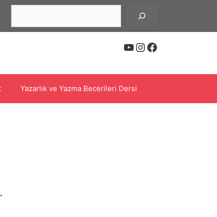
Ara
YouTube
Instagram
Facebook
t
Yazarlık ve Yazma Becerileri Dersi
.