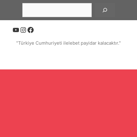
İçeriğe
Ara
atla
YouTube
Instagram
Facebook
"Türkiye Cumhuriyeti ilelebet payidar kalacaktır."