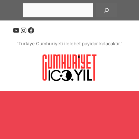
İçeriğe
Ara
atla
YouTube
Instagram
Facebook
"Türkiye Cumhuriyeti ilelebet payidar kalacaktır."