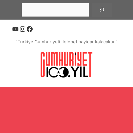
İçeriğe
Ara
atla
YouTube
Instagram
Facebook
"Türkiye Cumhuriyeti ilelebet payidar kalacaktır."