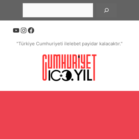
İçeriğe
Ara
atla
YouTube
Instagram
Facebook
"Türkiye Cumhuriyeti ilelebet payidar kalacaktır."