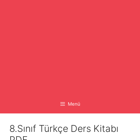
Menü
8.Sınıf Türkçe Ders Kitabı
PDF