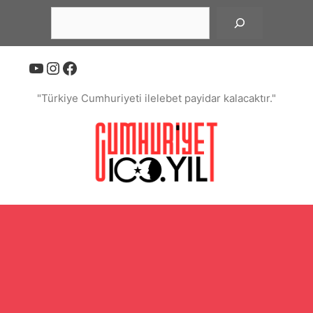
İçeriğe
Ara
atla
YouTube
Instagram
Facebook
"Türkiye Cumhuriyeti ilelebet payidar kalacaktır."