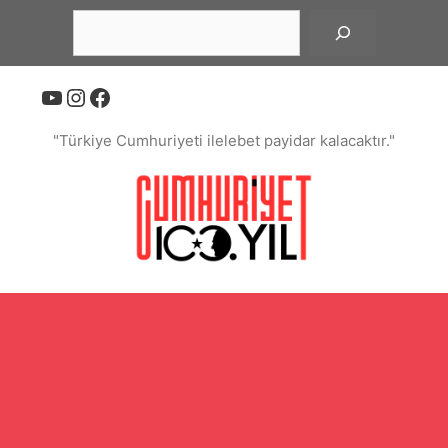
İçeriğe
Ara
atla
YouTube
Instagram
Facebook
"Türkiye Cumhuriyeti ilelebet payidar kalacaktır."