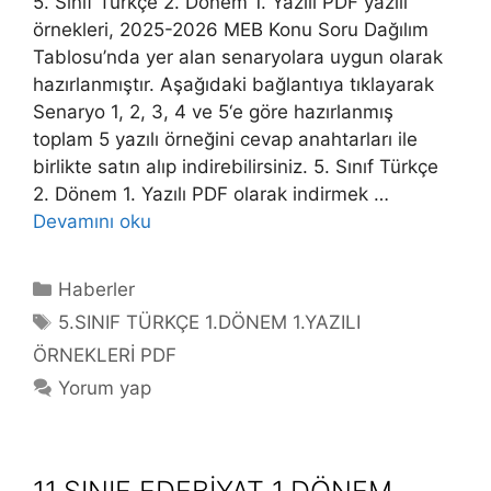
5. Sınıf Türkçe 2. Dönem 1. Yazılı PDF yazılı
örnekleri, 2025-2026 MEB Konu Soru Dağılım
Tablosu’nda yer alan senaryolara uygun olarak
hazırlanmıştır. Aşağıdaki bağlantıya tıklayarak
Senaryo 1, 2, 3, 4 ve 5‘e göre hazırlanmış
toplam 5 yazılı örneğini cevap anahtarları ile
birlikte satın alıp indirebilirsiniz. 5. Sınıf Türkçe
2. Dönem 1. Yazılı PDF olarak indirmek …
Devamını oku
Kategoriler
Haberler
Etiketler
5.SINIF TÜRKÇE 1.DÖNEM 1.YAZILI
ÖRNEKLERİ PDF
Yorum yap