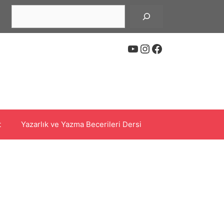
Ara
YouTube
Instagram
Facebook
t
Yazarlık ve Yazma Becerileri Dersi