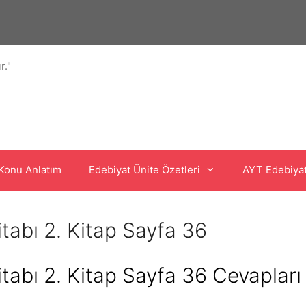
r."
Konu Anlatım
Edebiyat Ünite Özetleri
AYT Edebiya
Kitabı 2. Kitap Sayfa 36
Kitabı 2. Kitap Sayfa 36 Cevapları