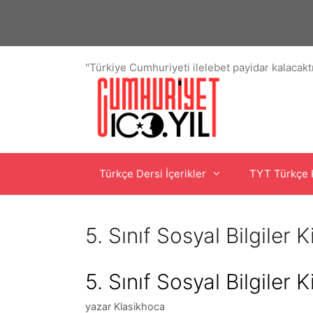
İçeriğe
atla
"Türkiye Cumhuriyeti ilelebet payidar kalacaktı
Türkçe Dersi İçerikler
TYT Türkçe 
5. Sınıf Sosyal Bilgiler 
5. Sınıf Sosyal Bilgiler 
yazar
Klasikhoca