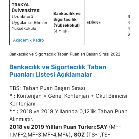
TRAKYA
ÜNİVERSİTESİ
Bankacılık ve
Uzunköprü
60+2
Sigortacılık
Uygulamalı Bilimler
EDİRNE
40+1
(Yüksekokul)
Yüksekokulu
40+1
(4 Yıllık)
60+2
Akademik Kadro
Bankacılık ve Sigortacılık Taban Puanları Başarı Sırası 2022
Bankacılık ve Sigortacılık
Taban
Puanları Listesi Açıklamalar
TBS: Taban Puan Başarı Sırası
* :
Kontenjan = Genel Kontenjan + Okul Birincisi
Kontenjanı
** :
2018 ve 2019 Yıllarında 0,12’lik Taban Puan
Alınmıştır.
2018 ve 2019 Yıllları Puan Türleri:SAY
(MF-
1,MF-2,MF-3,MF-4,MF#),
SÖZ
(TS-1,TS-