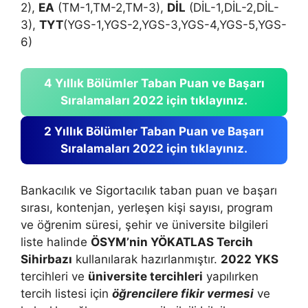
2),
EA
(TM-1,TM-2,TM-3),
DİL
(DİL-1,DİL-2,DİL-
3),
TYT
(YGS-1,YGS-2,YGS-3,YGS-4,YGS-5,YGS-
6)
4 Yıllık Bölümler Taban Puan ve Başarı
Sıralamaları 2022 için tıklayınız.
2 Yıllık Bölümler Taban Puan ve Başarı
Sıralamaları 2022 için tıklayınız.
Bankacılık ve Sigortacılık taban puan ve başarı
sırası, kontenjan, yerleşen kişi sayısı, program
ve öğrenim süresi, şehir ve üniversite bilgileri
liste halinde
ÖSYM’nin YÖKATLAS Tercih
Sihirbazı
kullanılarak hazırlanmıştır.
2022 YKS
tercihleri ve
üniversite tercihleri
yapılırken
tercih listesi için
öğrencilere fikir vermesi
ve