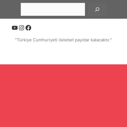
İçeriğe
Ara
atla
YouTube
Instagram
Facebook
"Türkiye Cumhuriyeti ilelebet payidar kalacaktır."