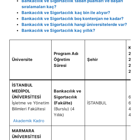
Bankacılık ve Sigortacılık
taban puanları ve başarı
sıralamaları kaç?
Bankacılık ve Sigortacılık
kaç bin ile alıyor?
Bankacılık ve Sigortacılık boş kontenjan ne kadar?
Bankacılık ve Sigortacılık hangi üniversitelerde var?
Bankacılık ve Sigortacılık kaç yıllık?
Konte
Program Adı
2021
Üniversite
Öğretim
Şehir
2020
Süresi
2019
2018
İSTANBUL
MEDİPOL
Bankacılık ve
ÜNİVERSİTESİ
Sigortacılık
6+0
İşletme ve Yönetim
(Fakülte)
İSTANBUL
6+0
Bilimleri Fakültesi
(Burslu) (4
4+0
Yıllık)
4+0
Akademik Kadro
MARMARA
ÜNİVERSİTESİ