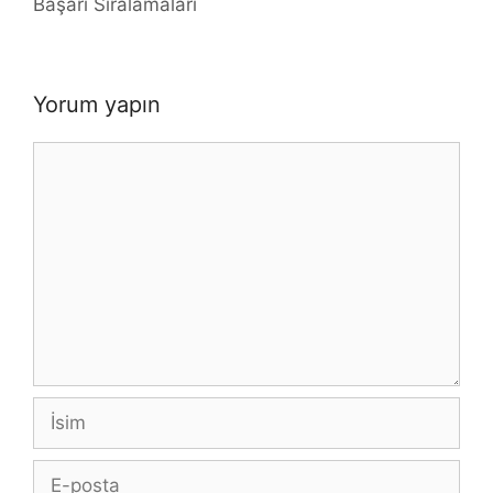
Başarı Sıralamaları
Yorum yapın
Yorum
İsim
E-