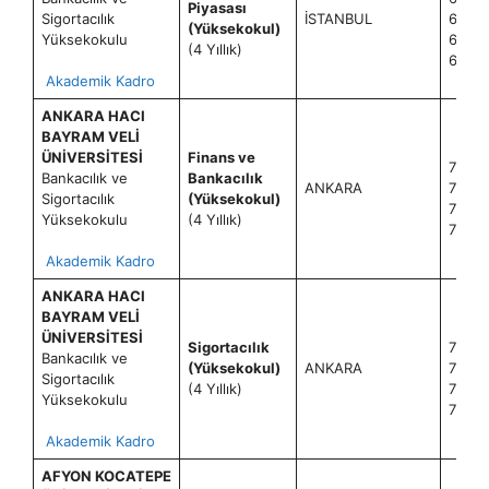
Piyasası
Sigortacılık
İSTANBUL
60+2
(Yüksekokul)
Yüksekokulu
60+2
(4 Yıllık)
60+2
Akademik Kadro
ANKARA HACI
BAYRAM VELİ
ÜNİVERSİTESİ
Finans ve
70+2
Bankacılık ve
Bankacılık
ANKARA
70+2
Sigortacılık
(Yüksekokul)
70+2
Yüksekokulu
(4 Yıllık)
70+2
Akademik Kadro
ANKARA HACI
BAYRAM VELİ
ÜNİVERSİTESİ
Sigortacılık
70+2
Bankacılık ve
(Yüksekokul)
ANKARA
70+2
Sigortacılık
(4 Yıllık)
70+2
Yüksekokulu
70+2
Akademik Kadro
AFYON KOCATEPE