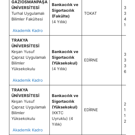
GAZİOSMANPAŞA
Bankacılık ve
ÜNİVERSİTESİ
30+1
Sigortacılık
Turhal Uygulamalı
TOKAT
30+1
(Fakülte)
Bilimler Fakültesi
40+1
(4 Yıllık)
100+
Akademik Kadro
TRAKYA
ÜNİVERSİTESİ
Keşan Yusuf
Bankacılık ve
30+1
Çapraz Uygulamalı
Sigortacılık
EDİRNE
30+1
Bilimler
(Yüksekokul)
30+1
Yüksekokulu
(4 Yıllık)
60+2
Akademik Kadro
TRAKYA
ÜNİVERSİTESİ
Bankacılık ve
Keşan Yusuf
Sigortacılık
2+0
Çapraz Uygulamalı
(Yüksekokul)
EDİRNE
1+0
Bilimler
(KKTC
1+0
Yüksekokulu
Uyruklu) (4
2+0
Yıllık)
Akademik Kadro