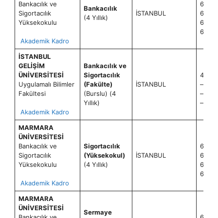
Bankacılık ve
60+2
Bankacılık
Sigortacılık
İSTANBUL
60+2
(4 Yıllık)
Yüksekokulu
60+2
60+2
Akademik Kadro
İSTANBUL
GELİŞİM
Bankacılık ve
ÜNİVERSİTESİ
Sigortacılık
4+0
Uygulamalı Bilimler
(Fakülte)
İSTANBUL
—
Fakültesi
(Burslu) (4
—
Yıllık)
—
Akademik Kadro
MARMARA
ÜNİVERSİTESİ
Bankacılık ve
Sigortacılık
60+2
Sigortacılık
(Yüksekokul)
İSTANBUL
60+2
Yüksekokulu
(4 Yıllık)
60+2
60+2
Akademik Kadro
MARMARA
ÜNİVERSİTESİ
Sermaye
Bankacılık ve
60+2