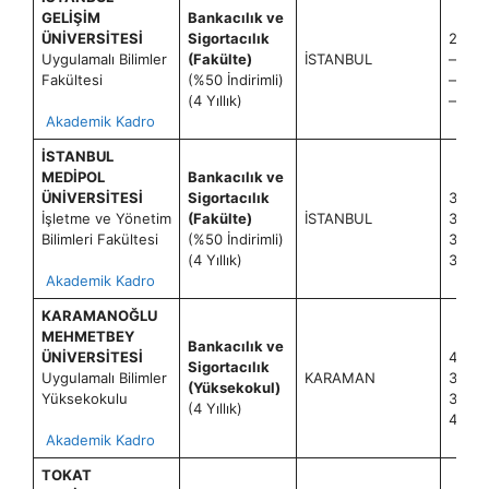
GELİŞİM
Bankacılık ve
ÜNİVERSİTESİ
Sigortacılık
23+0
Uygulamalı Bilimler
(Fakülte)
İSTANBUL
—
Fakültesi
(%50 İndirimli)
—
(4 Yıllık)
—
Akademik Kadro
İSTANBUL
MEDİPOL
Bankacılık ve
ÜNİVERSİTESİ
Sigortacılık
34+0
İşletme ve Yönetim
(Fakülte)
İSTANBUL
34+0
Bilimleri Fakültesi
(%50 İndirimli)
36+0
(4 Yıllık)
36+0
Akademik Kadro
KARAMANOĞLU
MEHMETBEY
Bankacılık ve
ÜNİVERSİTESİ
40+1
Sigortacılık
Uygulamalı Bilimler
KARAMAN
30+1
(Yüksekokul)
Yüksekokulu
30+1
(4 Yıllık)
40+1
Akademik Kadro
TOKAT