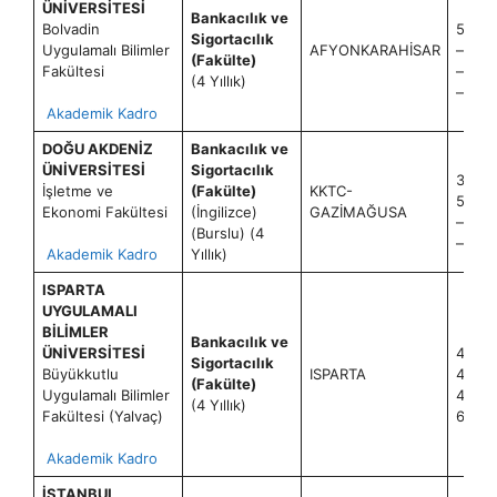
ÜNİVERSİTESİ
Bankacılık ve
Bolvadin
50+2
Sigortacılık
Uygulamalı Bilimler
AFYONKARAHİSAR
—
(Fakülte)
Fakültesi
—
(4 Yıllık)
—
Akademik Kadro
DOĞU AKDENİZ
Bankacılık ve
ÜNİVERSİTESİ
Sigortacılık
3+0
İşletme ve
(Fakülte)
KKTC-
5+0
Ekonomi Fakültesi
(İngilizce)
GAZİMAĞUSA
—
(Burslu) (4
—
Akademik Kadro
Yıllık)
ISPARTA
UYGULAMALI
BİLİMLER
Bankacılık ve
ÜNİVERSİTESİ
40+1
Sigortacılık
Büyükkutlu
ISPARTA
40+1
(Fakülte)
Uygulamalı Bilimler
40+1
(4 Yıllık)
Fakültesi (Yalvaç)
60+2
Akademik Kadro
İSTANBUL