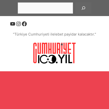
İçeriğe
Ara
atla
YouTube
Instagram
Facebook
"Türkiye Cumhuriyeti ilelebet payidar kalacaktır."