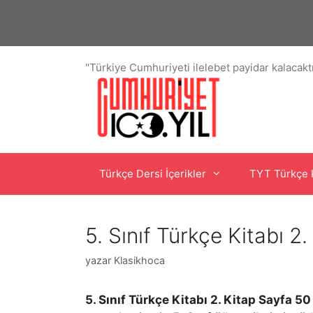
İçeriğe
atla
"Türkiye Cumhuriyeti ilelebet payidar kalacaktı
Türkçe Dersi İçerikler
TYT Türkçe 
5. Sınıf Türkçe Kitabı 2
yazar
Klasikhoca
5. Sınıf Türkçe Kitabı 2. Kitap Sayfa 50