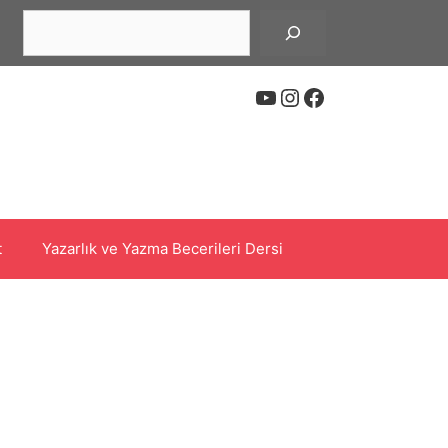
Ara
YouTube
Instagram
Facebook
t
Yazarlık ve Yazma Becerileri Dersi