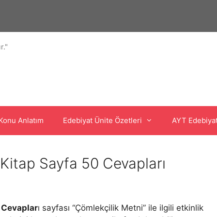
r."
Konu Anlatım
Edebiyat Ünite Özetleri
AYT Edebiya
. Kitap Sayfa 50 Cevapları
Cevaplar
ı sayfası “Çömlekçilik Metni” ile ilgili etkinlik