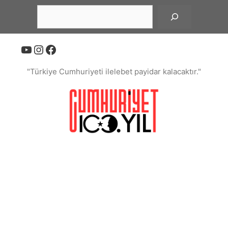
İçeriğe
Ara
atla
YouTube
Instagram
Facebook
"Türkiye Cumhuriyeti ilelebet payidar kalacaktır."