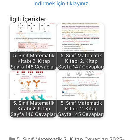
indirmek için tıklayınız.
İlgili İçerikler
5. Sınıf Matematik
5. Sınıf Matematik
Kitabı 2. Kitap
Kitabı 2. Kitap
Sayfa 148 Cevapları
Sayfa 147 Cevapları
5. Sınıf Matematik
5. Sınıf Matematik
Kitabı 2. Kitap
Kitabı 2. Kitap
Sayfa 146 Cevapları
Sayfa 145 Cevapları
Kategoriler
5. Sınıf Matematik 2. Kitap Cevapları 2025-