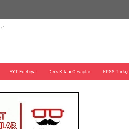
r."
AYT Edebiyat
Ders Kitabı Cevapları
KPSS Türkçe