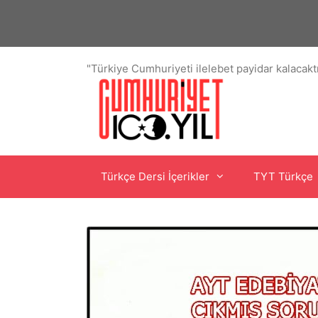
İçeriğe
atla
"Türkiye Cumhuriyeti ilelebet payidar kalacaktı
Türkçe Dersi İçerikler
TYT Türkçe