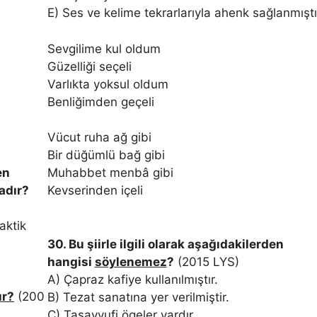
E) Ses ve kelime tekrarlarıyla ahenk sağlanmıştı
Sevgilime kul oldum
Güzelliği seçeli
Varlıkta yoksul oldum
Benliğimden geçeli
Vücut ruha ağ gibi
Bir düğümlü bağ gibi
en
Muhabbet menbâ gibi
adır?
Kevserinden içeli
idaktik
30. Bu şiirle ilgili olarak aşağıdakilerden
hangisi
söylenemez
?
(2015 LYS)
A) Çapraz kafiye kullanılmıştır.
ır?
(200
B) Tezat sanatına yer verilmiştir.
C) Tasavvufi ögeler vardır.