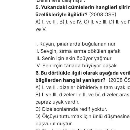
izlenimlere ulaşmıştır.
5. Yukarıdaki cümlelerin hangileri şiir
özellikleriyle ilgilidir?
(2008 ÖSS)
A) I. ve III. B) I. ve IV. C) II. ve III. D) II. ve I
ve V.
I. Rüyan, pınarlarda buğulanan nur
II. Sevgin, sırma sırma dökülen şafak
III. Senin için ekin öpüyor yağmur
IV. Senin’çin tarlada büyüyor başak
6. Bu dörtlükle ilgili olarak aşağıda veri
bilgilerden hangisi yanlıştır?
(2008 ÖS
A) I. ve III. dizeler birbirleriyle tam uyaklıd
B) I. ve III. dizeler ile II. ve IV. dizeler ara
çapraz uyak vardır.
C) Dize sonlarında redif yoktur.
D) Ölçüyü tutturmak için ünlü düşmesine
başvurulmuştur.