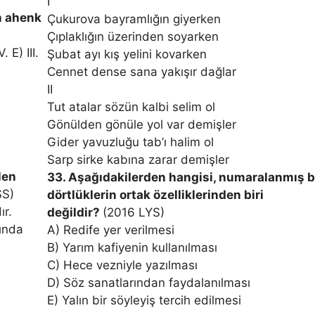
I
in ahenk
Çukurova bayramlığın giyerken
Çıplaklığın üzerinden soyarken
V. E) III.
Şubat ayı kış yelini kovarken
Cennet dense sana yakışır dağlar
II
Tut atalar sözün kalbi selim ol
Gönülden gönüle yol var demişler
Gider yavuzluğu tab’ı halim ol
Sarp sirke kabına zarar demişler
len
33. Aşağıdakilerden hangisi, numaralanmış 
S)
dörtlüklerin ortak özelliklerinden biri
ır.
değildir?
(2016 LYS)
sında
A) Redife yer verilmesi
B) Yarım kafiyenin kullanılması
C) Hece vezniyle yazılması
D) Söz sanatlarından faydalanılması
E) Yalın bir söyleyiş tercih edilmesi