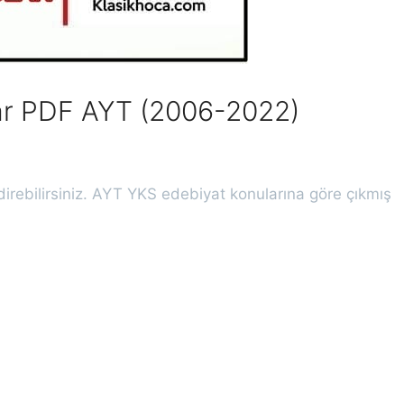
ular PDF AYT (2006-2022)
direbilirsiniz. AYT YKS edebiyat konularına göre çıkmış