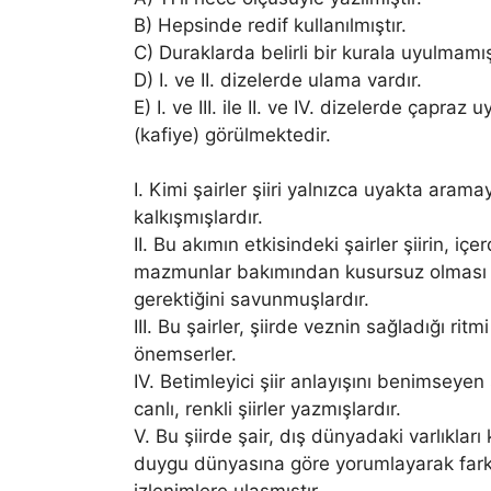
B) Hepsinde redif kullanılmıştır.
C) Duraklarda belirli bir kurala uyulmamış
D) I. ve II. dizelerde ulama vardır.
E) I. ve III. ile II. ve IV. dizelerde çapraz 
(kafiye) görülmektedir.
I. Kimi şairler şiiri yalnızca uyakta arama
kalkışmışlardır.
II. Bu akımın etkisindeki şairler şiirin, içer
mazmunlar bakımından kusursuz olması
gerektiğini savunmuşlardır.
III. Bu şairler, şiirde veznin sağladığı ritmi
önemserler.
IV. Betimleyici şiir anlayışını benimseyen 
canlı, renkli şiirler yazmışlardır.
V. Bu şiirde şair, dış dünyadaki varlıkları
duygu dünyasına göre yorumlayarak fark