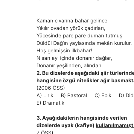
Kaman civarına bahar gelince
Yıkılır ovadan yörük çadırları,
Yücesinde pare pare duman tutmuş
Düldül Dağ’ın yaylasında mekân kurulur.
Hoş gelmişsin ilkbahar!
Nisan ayı içinde donanır dağlar,
Donanır yeşilinden, alından
2. Bu dizelerde aşağıdaki şiir türlerind
hangisine özgü nitelikler ağır basmakt
(2006 ÖSS)
A) Lirik B) Pastoral C) Epik D) D
E) Dramatik
3. Aşağıdakilerin hangisinde verilen
dizelerde uyak (kafiye)
kullanılmamışt
7 ÖSS)