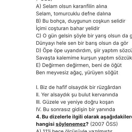
A) Selam olsun karanfilin alına
Selam, tomurcuklu defne dalına
B) Bu bohça, duygunun coşkun selidir
İçimi coşturan bahar yelidir
C) O gün gelsin şöyle bir yarış olsun da 
Dünyayı hele sen bir barış olsun da gör
D) Öpe öpe uyandırdım, şiir yaptım sözcü
Savaşta kalemime kurşun yaptım sözcükl
E) Değirmen değirmen, beni de öğüt
Ben meyvesiz ağaç, yürüyen söğüt
I. Biz de hafif olsaydık bir rüzgârdan
II. Yer alsaydık şu bulut kervanında
III. Güzele ve yeniye doğru koşan
IV. Bu sonrasız gidişin bir yanında
4. Bu dizelerle ilgili olarak aşağıdakile
hangisi
söylenemez
?
(2007 ÖSS)
A) 11’li hece ölçüsüyle yazılmıştır.