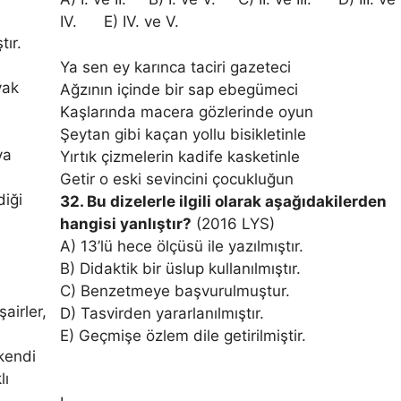
IV. E) IV. ve V.
tır.
Ya sen ey karınca taciri gazeteci
uyak
Ağzının içinde bir sap ebegümeci
Kaşlarında macera gözlerinde oyun
Şeytan gibi kaçan yollu bisikletinle
ya
Yırtık çizmelerin kadife kasketinle
Getir o eski sevincini çocukluğun
diği
32. Bu dizelerle ilgili olarak aşağıdakilerden
hangisi yanlıştır?
(2016 LYS)
A) 13’lü hece ölçüsü ile yazılmıştır.
B) Didaktik bir üslup kullanılmıştır.
C) Benzetmeye başvurulmuştur.
şairler,
D) Tasvirden yararlanılmıştır.
E) Geçmişe özlem dile getirilmiştir.
 kendi
lı