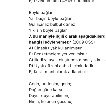
E) Dizelerin tümü 4+4+3 duraklıdır.
Böyle bağlar
Yâr başın böyle bağlar
Gül açmaz bülbül ötmez
Yıkılsın böyle bağlar
7. Bu maniyle ilgili olarak aşağıdakiler
hangisi
söylenemez
?
(2009 ÖSS)
A) Cinaslı uyak kullanılmıştır.
B) Benzetmelere yer verilmiştir.
C) İlk dize uyak oluşturma amacıyla kullan
D) Uyak düzeni aaba biçimindedir.
E) Kesik mani olarak adlandırılır.
Gerin, bedenim, gerin;
Doğan güne karşı.
Duyur duyurabilirsen,
Elinin, kolunun gücünü,