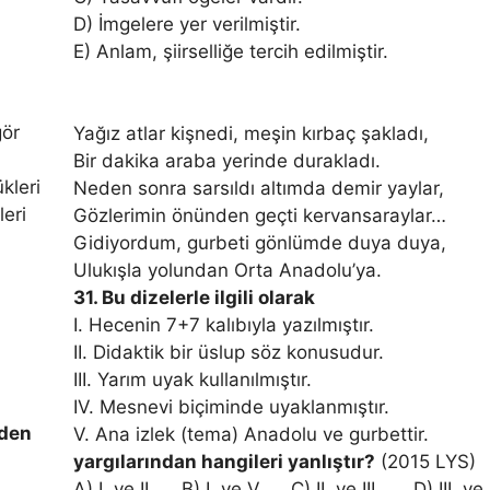
D) İmgelere yer verilmiştir.
E) Anlam, şiirselliğe tercih edilmiştir.
gör
Yağız atlar kişnedi, meşin kırbaç şakladı,
Bir dakika araba yerinde durakladı.
kleri
Neden sonra sarsıldı altımda demir yaylar,
eri
Gözlerimin önünden geçti kervansaraylar…
Gidiyordum, gurbeti gönlümde duya duya,
Ulukışla yolundan Orta Anadolu’ya.
31. Bu dizelerle ilgili olarak
I. Hecenin 7+7 kalıbıyla yazılmıştır.
II. Didaktik bir üslup söz konusudur.
III. Yarım uyak kullanılmıştır.
IV. Mesnevi biçiminde uyaklanmıştır.
rden
V. Ana izlek (tema) Anadolu ve gurbettir.
yargılarından hangileri yanlıştır?
(2015 LYS)
A) I. ve II. B) I. ve V. C) II. ve III. D) III. ve