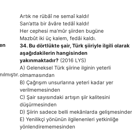
Artık ne rübâî ne semaî kaldı!
San’atta bir âvâre tedâî kaldı!
Her cephesi ma’mûr şiirden bugüne
Mazbût iki üç kalem, fedâi kaldı.
den
34. Bu dörtlükte şair, Türk şiiriyle ilgili olarak
aşağıdakilerin hangisinden
yakınmaktadır?
(2016 LYS)
A) Geleneksel Türk şiirine ilginin yeterli
ılmıştır.
olmamasından
B) Çağrışım unsurlarına yeteri kadar yer
verilmemesinden
C) Şair sayısındaki artışın şiir kalitesini
düşürmesinden
D) Şiirin sadece belli mekânlarda gelişmesind
E) Yenilikçi yönünün ilgilenenleri yetkinliğe
yönlendirememesinden