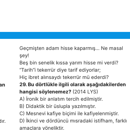
Geçmişten adam hisse kaparmış… Ne masal
şey!
Beş bin senelik kıssa yarım hisse mi verdi?
“Tarih”i tekerrür diye tarif ediyorlar;
Hiç ibret alınsaydı tekerrür mü ederdi?
29. Bu dörtlükle ilgili olarak aşağıdakilerden
dan
hangisi söylenemez?
(2014 LYS)
A) İronik bir anlatım tercih edilmiştir.
B) Didaktik bir üslupla yazılmıştır.
C) Mesnevi kafiye biçimi ile kafiyelenmiştir.
D) İkinci ve dördüncü mısradaki istifham, farklı
dır.
amaçlara yöneliktir.